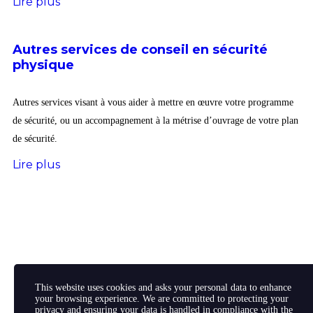
Lire plus
Autres services de conseil en sécurité
physique
Autres services visant à vous aider à mettre en œuvre votre programme
de sécurité, ou un accompagnement à la métrise d’ouvrage de votre plan
de sécurité.
Lire plus
Looking for a First-Class Business
This website uses cookies and asks your personal data to enhance
Plan Consultant?
your browsing experience. We are committed to protecting your
Acceuil
privacy and ensuring your data is handled in compliance with the